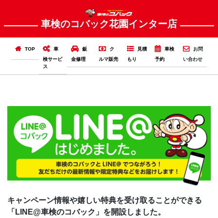
車検のコバック花園インター店
TOP
車
鈑
ク
見積
車検
お問
検サービ
金修理
ルマ販売
もり
予約
い合わせ
ス
キャンペーン情報や嬉しい特典を受け取ることができる
「LINE@車検のコバック」を開設しました。