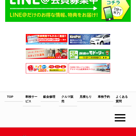
TOP
TOP
車検サー
鈑金修理
クルマ販
見積もり
車検予約
よくある
ビス
売
質問