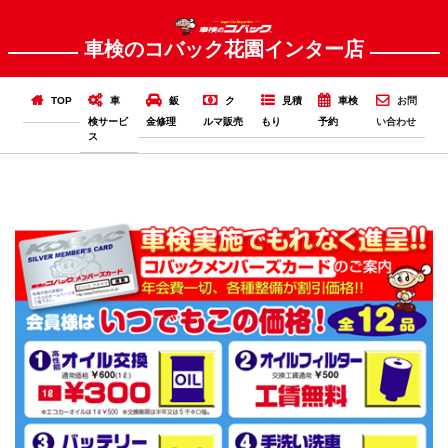
車検のコバック花園インター店
TOP
車
鈑
ク
見積
車検
お問
検サービ
金修理
ルマ販売
もり
予約
い合わせ
ス